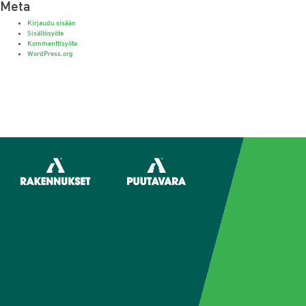
Meta
Kirjaudu sisään
Sisältösyöte
Kommenttisyöte
WordPress.org