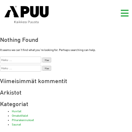
Skip
to
content
Nothing Found
It seems we can’t find what you’re looking for. Perhaps searching can help.
Haku:
Haku:
Viimeisimmät kommentit
Arkistot
Kategoriat
Huvilat
Omakotitalot
Piharakennukset
Saunat